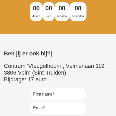
00
00
00
00
dagen
uren
minuten
seconden
B
e
n
j
i
j
e
r
o
o
k
b
i
j
?
Centrum ‘Vleugelhoorn’, Velmerlaan 119,
3806 Velm (Sint-Truiden)
Bijdrage: 17 euro