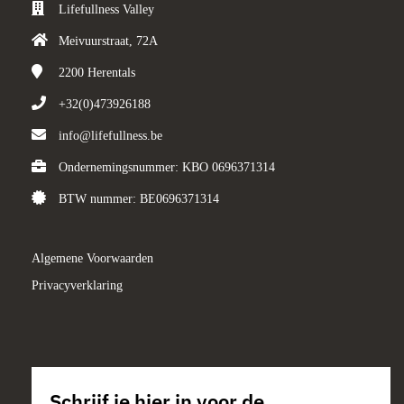
Lifefullness Valley
Meivuurstraat, 72A
2200
Herentals
+32(0)473926188
info@lifefullness.be
Ondernemingsnummer: KBO 0696371314
BTW nummer: BE0696371314
Algemene Voorwaarden
Privacyverklaring
Schrijf je hier in voor de